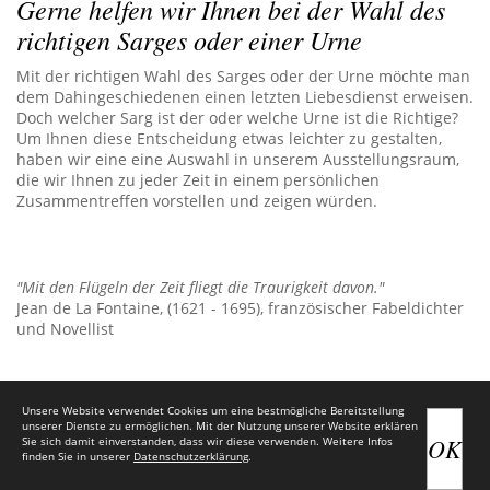
Gerne helfen wir Ihnen bei der Wahl des
richtigen Sarges oder einer Urne
Mit der richtigen Wahl des Sarges oder der Urne möchte man
dem Dahingeschiedenen einen letzten Liebesdienst erweisen.
Doch welcher Sarg ist der oder welche Urne ist die Richtige?
Um Ihnen diese Entscheidung etwas leichter zu gestalten,
haben wir eine eine Auswahl in unserem Ausstellungsraum,
die wir Ihnen zu jeder Zeit in einem persönlichen
Zusammentreffen vorstellen und zeigen würden.
"Mit den Flügeln der Zeit fliegt die Traurigkeit davon."
Jean de La Fontaine, (1621 - 1695), französischer Fabeldichter
und Novellist
Unsere Website verwendet Cookies um eine bestmögliche Bereitstellung
unserer Dienste zu ermöglichen. Mit der Nutzung unserer Website erklären
OK
Sie sich damit einverstanden, dass wir diese verwenden. Weitere Infos
finden Sie in unserer
Datenschutzerklärung
.
2026 | Bestattungshaus Schmidt